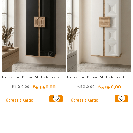
Nurcelant Banyo Mutfak Erzak Boy Dolabı Mdf Siyah
Nurcelant Banyo Mutfak Erzak Boy Dolabı Mdf Beyaz
₺5.950,00
₺5.950,00
₺8.950,00
₺8.950,00
%34
%34
Ücretsiz Kargo
Ücretsiz Kargo
İndirim
İndirim
%34İndirim
%34İndir