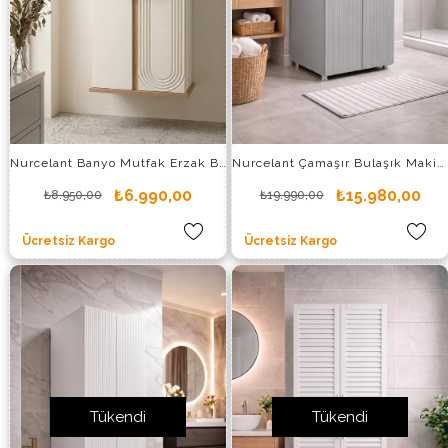
Nurcelant Banyo Mutfak Erzak Boy Dolabı Mdf Krem
Nurcelant Çamaşır Bulaşık Makinesi Kurutmalık Dolabı MDF Açık Gri
₺6.990,00
₺15.980,00
₺8.950,00
₺19.990,00
Ücretsiz Kargo
Ücretsiz Kargo
Tükendi
Tükendi