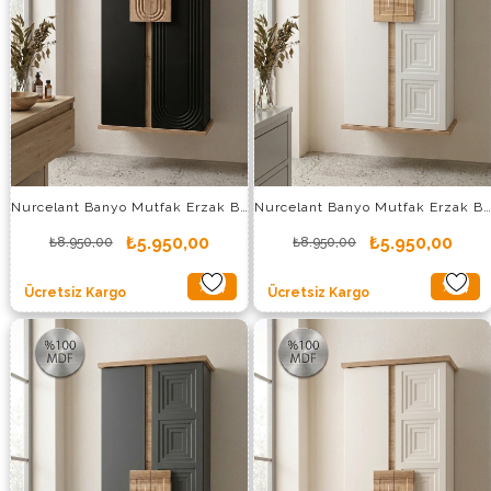
Nurcelant Banyo Mutfak Erzak Boy Dolabı Mdf Siyah
Nurcelant Banyo Mutfak Erzak Boy Dolabı Mdf Beyaz
₺5.950,00
₺5.950,00
₺8.950,00
₺8.950,00
%34
%34
Ücretsiz Kargo
Ücretsiz Kargo
İndirim
İndirim
%34İndirim
%34İndi