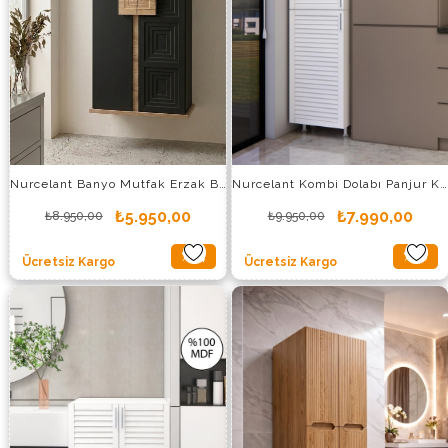
Nurcelant Banyo Mutfak Erzak Boy Dolabı Mdf Siyah
Nurcelant Kombi Dolabı Panjur Kapaklı 210 cm Mdf
₺5.950,00
₺7.990,00
₺8.950,00
₺9.950,00
%34
%20
Ücretsiz Kargo
Ücretsiz Kargo
İndirim
İndirim
%34İndirim
%20İndi