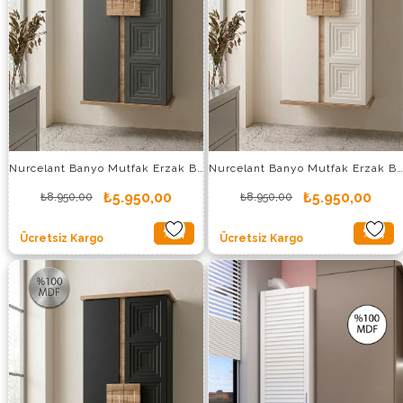
Nurcelant Banyo Mutfak Erzak Boy Dolabı Mdf Antrasit
Nurcelant Banyo Mutfak Erzak Boy Dolabı Mdf Krem
₺5.950,00
₺5.950,00
₺8.950,00
₺8.950,00
%34
%34
Ücretsiz Kargo
Ücretsiz Kargo
İndirim
İndirim
%34İndirim
%34İndi