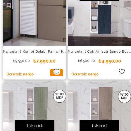
Nurcelant Kombi Dolabı Panjur Kapaklı 210 x 56.4 cm Mdf
Nurcelant Çok Amaçlı Banyo Boy Dolabı Mdf Lacivert
₺7.990,00
₺4.950,00
₺9.950,00
₺6.500,00
%20
Ücretsiz Kargo
Ücretsiz Kargo
İndirim
%20İndirim
Tükendi
Tükendi