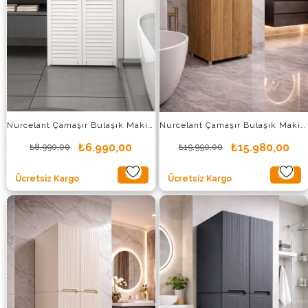
Nurcelant Çamaşır Bulaşık Makinesi Dolabı Panjur Kapaklı Beyaz
Nurcelant Çamaşır Bulaşık Makinesi Kurutmalık Dolabı MDF Ahşap Desenli
₺6.990,00
₺15.980,00
₺8.990,00
₺19.990,00
%22
%20
Ücretsiz Kargo
Ücretsiz Kargo
İndirim
İndirim
%22İndirim
%20İndi