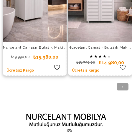
Nurcelant Çamaşır Bulaşık Makinesi Kurutmalık Dolabı MDF Beyaz
Nurcelant Çamaşır Bulaşık Makinesi Kurutmalık Dolabı Panjur Kapaklı Beyaz
₺15.980,00
★
★
★
★
★
₺19.990,00
₺14.980,00
₺18.790,00
Ücretsiz Kargo
Ücretsiz Kargo
1