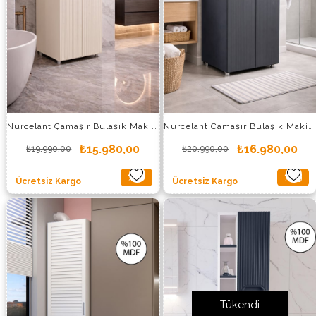
Nurcelant Çamaşır Bulaşık Makinesi Kurutmalık Dolabı MDF Krem
Nurcelant Çamaşır Bulaşık Makinesi Kurutmalık Dolabı MDF Antrasit
₺15.980,00
₺16.980,00
₺19.990,00
₺20.990,00
%20
%19
Ücretsiz Kargo
Ücretsiz Kargo
İndirim
İndirim
%20İndirim
%19İndi
Tükendi