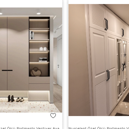
Nurcelant Özel Ölçü Portmanto Vestiyer Ayakkabılık 11624-P