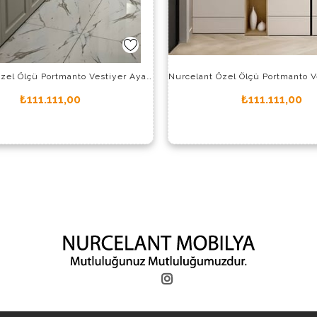
Nurcelant Özel Ölçü Portmanto Vestiyer Ayakkabılık Giysi Dolabı ve Kitaplık 11627-P
₺111.111,00
₺111.111,00