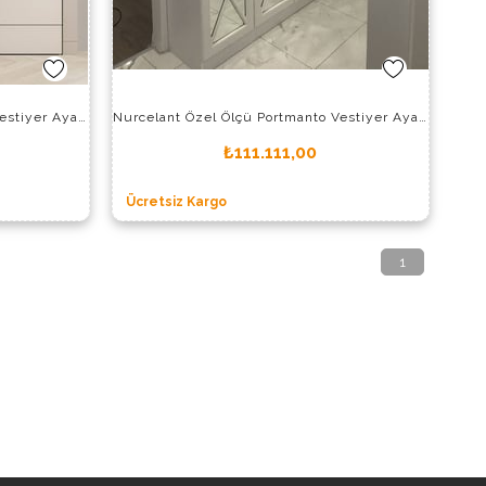
Nurcelant Özel Ölçü Portmanto Vestiyer Ayakkabılık 11628-P
Nurcelant Özel Ölçü Portmanto Vestiyer Ayakkabılık 11629-P
₺111.111,00
Ücretsiz Kargo
1