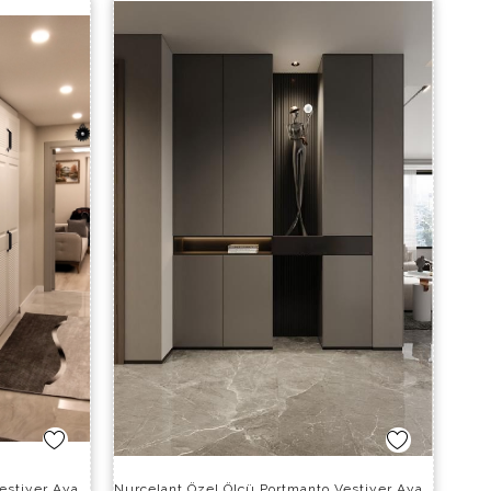
Nurcelant Özel Ölçü Portmanto Vestiyer Ayakkabılık Giysi Dolabı 11625-P
Nurcelant Özel Ölçü Portmanto Vestiyer Ayakkabılık Giysi Dolabı 11626-P