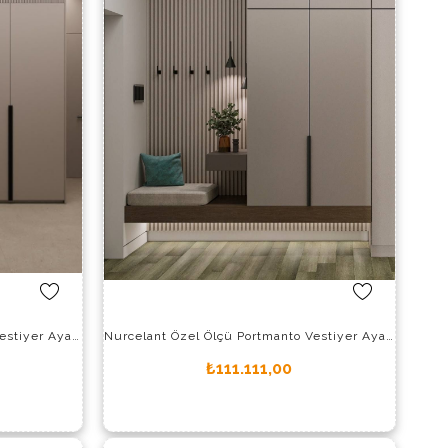
Nurcelant Özel Ölçü Portmanto Vestiyer Ayakkabılık 11622-P
Nurcelant Özel Ölçü Portmanto Vestiyer Ayakkabılık 11623-P
₺111.111,00