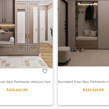
Nurcelant Özel Ölçü Portmanto Vestiyer Ayakkabılık 11621-P
₺111.111,00
₺111.111,00