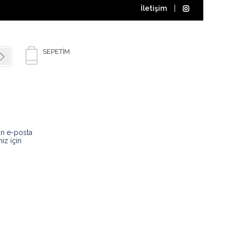
İletişim
SEPETIM
an e-posta
iz için