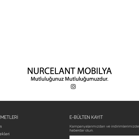
ZMETLERİ
E-BÜLTEN KAYIT
Kampanyalarımızdan ve indirimlerimizde
m
haberdar olun.
kleri