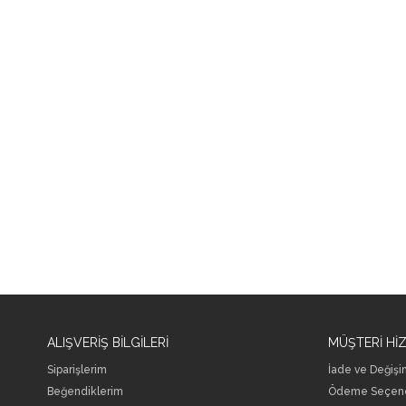
ALIŞVERİŞ BİLGİLERİ
MÜŞTERİ Hİ
Siparişlerim
İade ve Değişi
Beğendiklerim
Ödeme Seçene