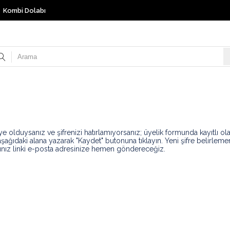
Kombi Dolabı
e olduysanız ve şifrenizi hatırlamıyorsanız; üyelik formunda kayıtlı ol
aşağıdaki alana yazarak "Kaydet" butonuna tıklayın. Yeni şifre belirlemen
ınız linki e-posta adresinize hemen göndereceğiz.